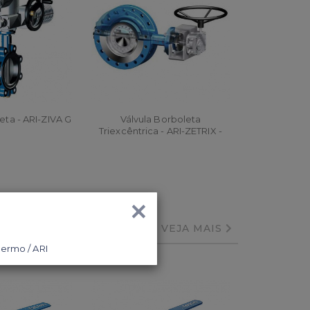
eta - ARI-ZIVA G
Válvula Borboleta
Triexcêntrica - ARI-ZETRIX -
Dupla Flange
AR
ORÇAR
×
VEJA MAIS