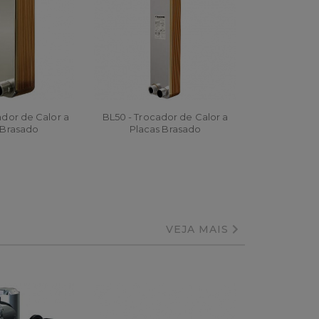
ador de Calor a
BL50 - Trocador de Calor a
 Brasado
Placas Brasado
AR
ORÇAR
VEJA MAIS