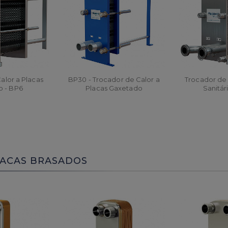
alor a Placas
BP30 - Trocador de Calor a
Trocador de 
o - BP6
Placas Gaxetado
Sanitár
R
ORÇAR
ORÇ
LACAS BRASADOS