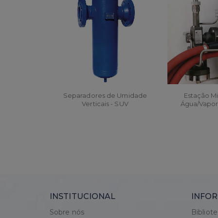
Separadores de Umidade
Estação Mi
Verticais - SUV
Água/Vapor
WD2010L,
ORÇAR
ORÇA
INSTITUCIONAL
INFOR
Sobre nós
Bibliot