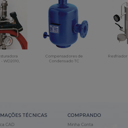
sturadora
Compensadores de
Resfriado
 - WD2010,
Condensado TC
 WD2010H
R
ORÇAR
ORÇ
MAÇÕES TÉCNICAS
COMPRANDO
eca CAD
Minha Conta