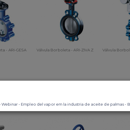
eta - ARI-GESA
Válvula Borboleta - ARI-ZIVA Z
Válvula Borbol
R
ORÇAR
ORÇ