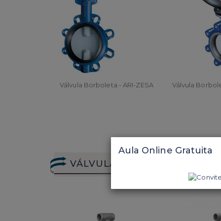
Válvula Borboleta - ARI-ZESA
Válvula Borbol
ORÇAR
ORÇA
Aula Online Gratuita
VÁLVULAS DE ESFERA