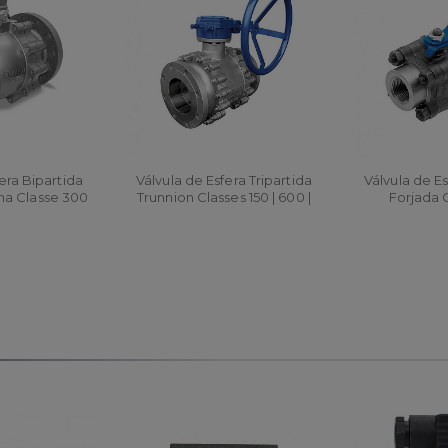
era Bipartida
Válvula de Esfera Tripartida
Válvula de Es
a Classe 300
Trunnion Classes 150 | 600 |
Forjada 
1500
R
ORÇAR
ORÇ