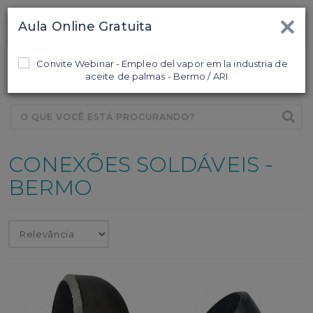
×
Aula Online Gratuita
Ligamos para Você
0
CONEXÕES SOLDÁVEIS -
BERMO