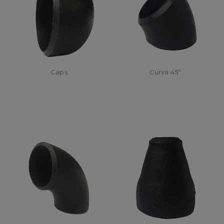
Caps
Curva 45º