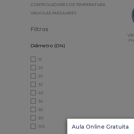
CONTROLADORES DE TEMPERATURA
VÁLVULAS ANGULARES
Filtros
Vál
Pr
Diâmetro (DN)
15
20
25
32
40
50
65
80
Aula Online Gratuita
100