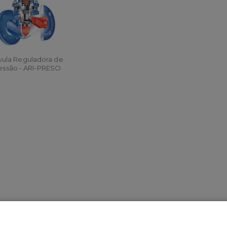
vula Reguladora de
essão - ARI-PRESO
ORÇAR