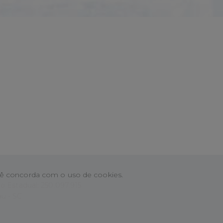
você concorda com o uso de cookies.
o Estadual: 250.097.915
u - SC