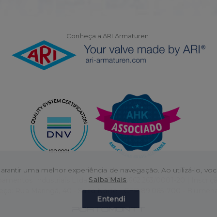
Conheça a ARI Armaturen:
 garantir uma melhor experiência de navegação. Ao utilizá-lo, 
Saiba Mais
.
amentos Industriais Ltda. | CNPJ: 82.662.263/0001-20 | Inscriçã
eço: Rua Maringá, 40 - Salto Norte - CEP 89.065-700 - Blumena
Entendi