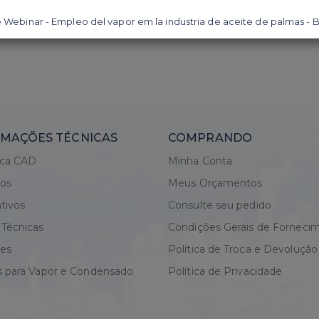
MAÇÕES TÉCNICAS
COMPRANDO
eca CAD
Minha Conta
gos
Meus Orçamentos
tivos
Consulte seu pedido
 Técnicas
Condições Gerais de Forneci
res
Política de Troca e Devolução
s para Vapor e Condensado
Política de Privacidade