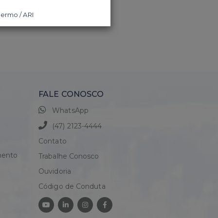
FALE CONOSCO
WhatsApp
(47) 2123-4444
Contato
mento
Trabalhe Conosco
Ouvidoria
Código de Conduta