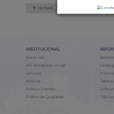
FILTRAR
LIMPAR
INSTITUCIONAL
INFOR
Sobre nós
Bibliot
ARI Armaturen Group
Catálo
Serviços
Informa
Notícias
Tabelas
Feiras e Eventos
Softwa
Política de Qualidade
Cálculo