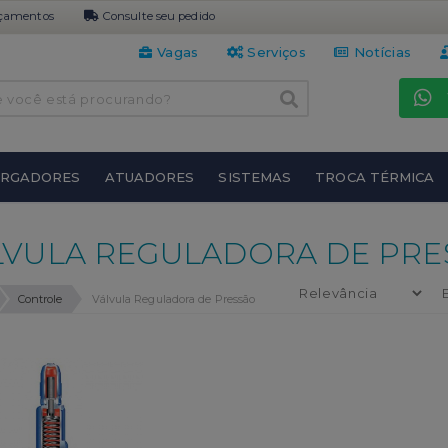
çamentos
Consulte seu pedido
Vagas
Serviços
Notícias
URGADORES
ATUADORES
SISTEMAS
TROCA TÉRMICA
LVULA REGULADORA DE PRE
Controle
Válvula Reguladora de Pressão