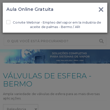
×
Aula Online Gratuita
Ligamos para Você
0
VÁLVULAS DE ESFERA -
BERMO
Ampla variedade de válvulas de esfera para as mais diversas
aplicações.