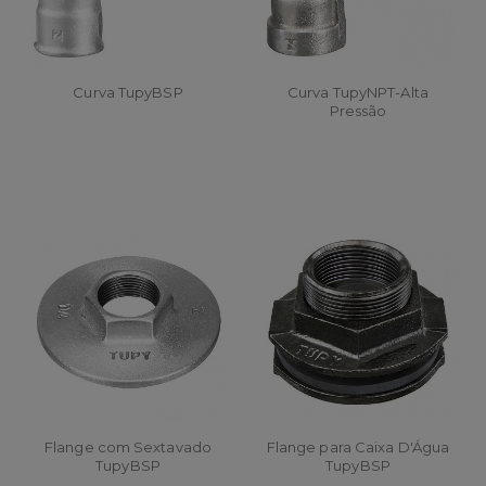
Curva TupyBSP
Curva TupyNPT-Alta
Pressão
Flange com Sextavado
Flange para Caixa D'Água
TupyBSP
TupyBSP