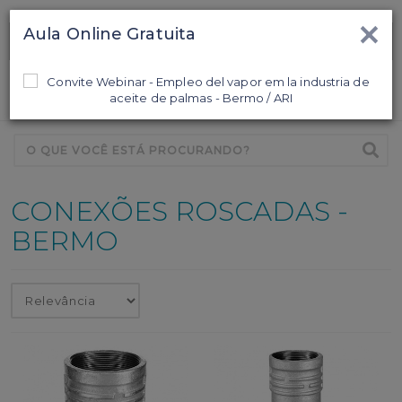
×
Aula Online Gratuita
Ligamos para Você
0
CONEXÕES ROSCADAS -
BERMO