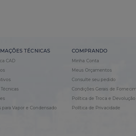
ORÇAR
ORÇAR
O
MAÇÕES TÉCNICAS
COMPRANDO
eca CAD
Minha Conta
gos
Meus Orçamentos
tivos
Consulte seu pedido
 Técnicas
Condições Gerais de Forneci
res
Política de Troca e Devolução
s para Vapor e Condensado
Política de Privacidade