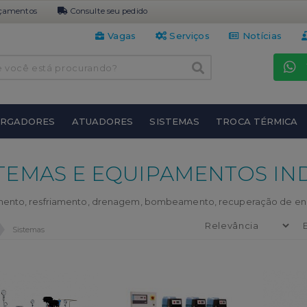
çamentos
Consulte seu pedido
Vagas
Serviços
Notícias
URGADORES
ATUADORES
SISTEMAS
TROCA TÉRMICA
STEMAS E EQUIPAMENTOS IND
ento, resfriamento, drenagem, bombeamento, recuperação de ener
Sistemas