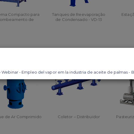
tema Compacto para
Tanques de Reevaporação
Estaç
ombeamento de
de Condensado - VD-13
densado - SCBC-13
ORÇAR
ORÇAR
O
ue de Ar Comprimido
Coletor – Distribuidor
Pasteuri