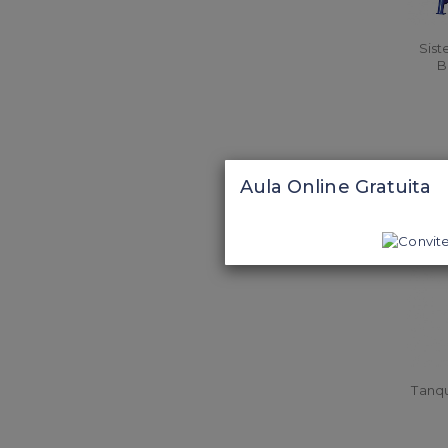
Sis
B
Con
Aula Online Gratuita
Tanq