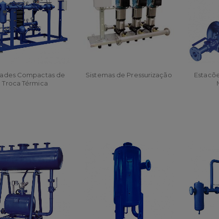
dades Compactas de
Sistemas de Pressurização
Estacõ
Troca Térmica
ORÇAR
ORÇAR
O