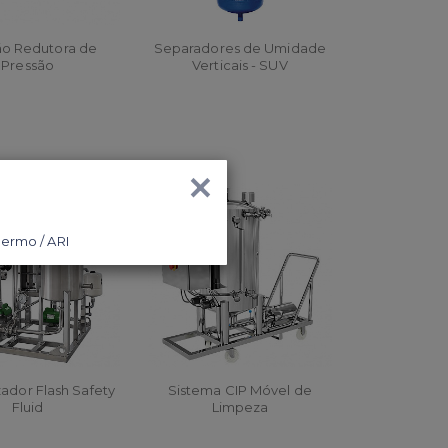
ão Redutora de
Separadores de Umidade
Pressão
Verticais - SUV
RÇAR
ORÇAR
×
zador Flash Safety
Sistema CIP Móvel de
Fluid
Limpeza