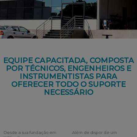
EQUIPE CAPACITADA, COMPOSTA
POR TÉCNICOS, ENGENHEIROS
E
INSTRUMENTISTAS PARA
OFERECER TODO O SUPORTE
NECESSÁRIO
Desde a sua fundação em
Além de dispor de um