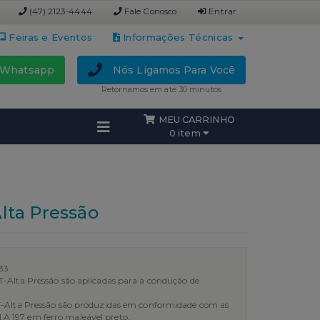
(47) 2123-4444
Fale Conosco
Entrar
Feiras e Eventos
Informações Técnicas
Whatsapp
Nós Ligamos Para Você
Retornamos em até 30 minutos
MEU CARRINHO
0 item
lta Pressão
33
-Alta Pressão são aplicadas para a condução de
T-Alta Pressão são produzidas em conformidade com as
 197 em ferro maleável preto.