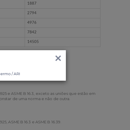
1887
2794
4976
7842
14505
×
 ferro maleável preto.
25 e ASME B 16.3, exceto as uniões que estão em
nstar de uma norma e não de outra.
25, ASME B 16.3 e ASME B 16.39.