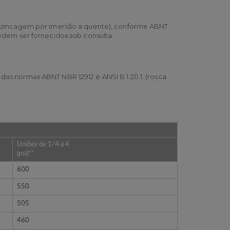
 (zincagem por imersão a quente), conforme ABNT
podem ser fornecidos sob consulta.
s normas ABNT NBR 12912 e ANSI B 1.20.1. (rosca
Uniões de 1/4 a 4
(psi)**
600
550
505
460