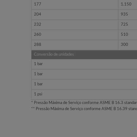
177
1.150
204
935
232
725
260
510
288
300
Conversão de unidades
1 bar
1 bar
1 bar
1 psi
* Pressão Máxima de Serviço conforme ASME B 16.3 standar
** Pressão Máxima de Serviço conforme ASME B 16.39 stand