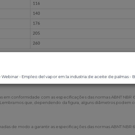
116
140
176
205
260
das em conformidade com as normas ABNT NBR 6590 e ASTM A 197 em
as em conformidade com as especificações das normas ABNT NBR 69
 Lembramos que, dependendo da figura, alguns diâmetros podem co
adas de modo a garantir as especificações das normas ABNT NBR 69