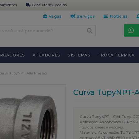
çamentos
Consulte seu pedido
Vagas
Serviços
Notícias
URGADORES
ATUADORES
SISTEMAS
TROCA TÉRMICA
Curva TupyNPT-Alta Pressão
Curva TupyNPT-A
Curva TupyNPT
-
Cód. Tupy: 20
Aplicação: As conexões TUPY NPT
líquidos, gases e vapores.
Materiais: As conexões TUPY NP
normas ABNT NBR 6590 e ASTM A