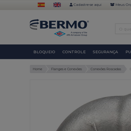
Cadastre-se aqui
Meus Or
BLOQUEIO
CONTROLE
SEGURANÇA
P
Home
Flanges e Conexões
Conexões Roscadas