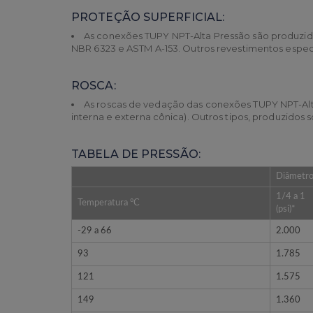
PROTEÇÃO SUPERFICIAL:
As conexões TUPY NPT-Alta Pressão são produzid
NBR 6323 e ASTM A-153. Outros revestimentos especiai
ROSCA:
As roscas de vedação das conexões TUPY NPT-Alta
interna e externa cônica). Outros tipos, produzidos s
TABELA DE PRESSÃO:
Diâmetro
1/4 a 1
Temperatura °C
(psi)*
-29 a 66
2.000
93
1.785
121
1.575
149
1.360