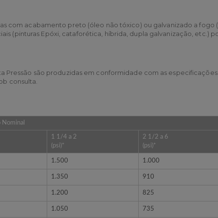
as com acabamento preto (óleo não tóxico) ou galvanizado a fogo
s (pinturas Epóxi, cataforética, híbrida, dupla galvanização, etc.) 
 Pressão são produzidas em conformidade com as especificações da
ob consulta.
 Nominal
1 1/4 a 2
2 1/2 a 6
(psi)*
(psi)*
1.500
1.000
1.350
910
1.200
825
1.050
735