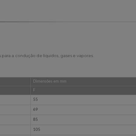
 para a condução de líquidos, gases e vapores.
Dimensões em mm
F
55
69
85
105