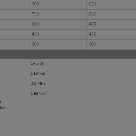
900
650
750
560
600
475
450
450
300
300
14,5 psi
1 kgf/cm²
0,1 MPa
1 lbf/pol²
t.
art.