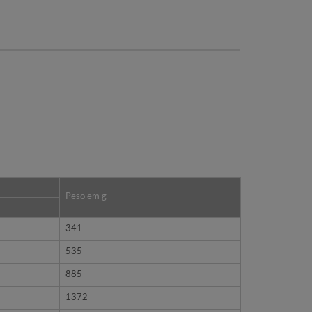
Peso em g
341
535
885
1372