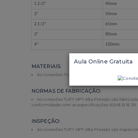
1.1/2"
40mm
2"
50mm
2.1/2"
65mm
3"
80mm
4"
100mm
Aula Online Gratuita
MATERIAIS:
As conexões TUPY NPT-Alta Pressão são produzi
NORMAS DE FABRICAÇÃO:
As conexões TUPY NPT-Alta Pressão são fabricad
conformidade com as especificações ASME B 16.39.
INSPEÇÃO:
As conexões TUPY NPT-Alta Pressão são inspecion