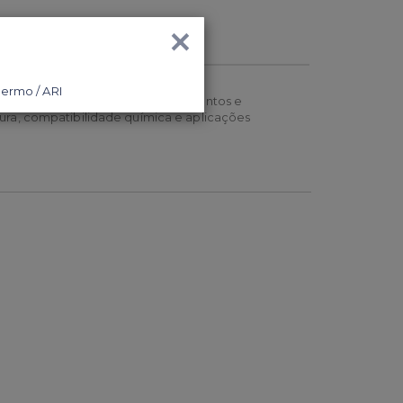
×
ctivos circuitos, evitando vazamentos e
ra, compatibilidade química e aplicações