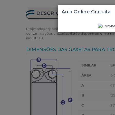
Aula Online Gratuita
DESCRIÇÃO COMPLETA
Projetadas especificamente para cada modelo de pl
contaminações cruzadas. Estão disponíveis em uma 
industriais.
DIMENSÕES DAS GAXETAS PARA T
SIMILAR
B
ÁREA
0,
A
43
B
125
C
35