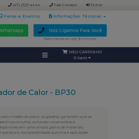
(47) 2123-4444
Fale Conosco
Entrar
Feiras e Eventos
Informações Técnicas
Whatsapp
Nós Ligamos Para Você
Retornamos em até 30 minutos
MEU CARRINHO
0 item
ador de Calor - BP30
 cada modelo de placa, as gaxetas garantem que os
ectivos circuitos, evitando vazamentos e
disponíveis em uma ampla gama de materiais,
emperatura, compatibilidade química e aplicações