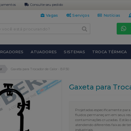
çamentos
Consulte seu pedido
Vagas
Serviços
Notícias
URGADORES
ATUADORES
SISTEMAS
TROCA TÉRMICA
or
Gaxeta para Trocador de Calor - BP30
Gaxeta para Troc
Projetadas especificamente para
fluidos permaneçam em seus resp
contaminações cruzadas. Estão 
atendendo diferentes faixas de t
industriais.