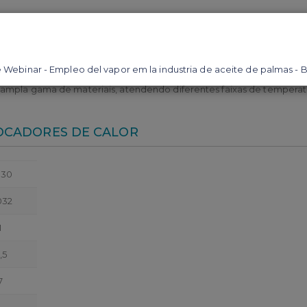
aca, as gaxetas garantem que os fluidos permaneçam em seus respe
ampla gama de materiais, atendendo diferentes faixas de temperatu
ROCADORES DE CALOR
P30
032
1
,5
7