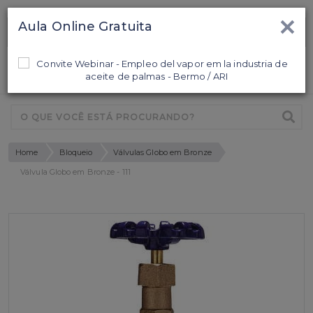
×
Aula Online Gratuita
Ligamos para Você
0
Home
Bloqueio
Válvulas Globo em Bronze
Válvula Globo em Bronze - 111