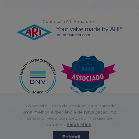
Conheça a ARI Armaturen:
Nosso site utiliza de cookies para garantir
Bermo Válvulas e Equipamentos Industriais Ltda. | CNPJ:
uma melhor experiência de navegação. Ao
82.662.263/0001-20 | Inscrição Estadual: 250.097.915
utilizá-lo, você concorda com o uso de
cookies.
Saiba Mais
.
Endereço: Rua Maringá, 40 - Salto Norte - CEP 89.065-700
- Blumenau - SC
Entendi