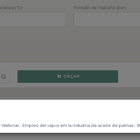
ratura (ºC):
Pressão de Trabalho (bar):
ORÇAR