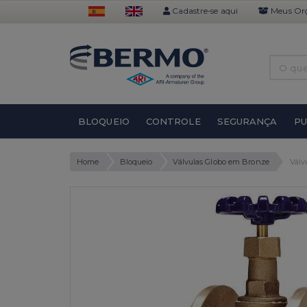
Cadastre-se aqui
Meus Or
BLOQUEIO
CONTROLE
SEGURANÇA
P
Home
Bloqueio
Válvulas Globo em Bronze
Válv