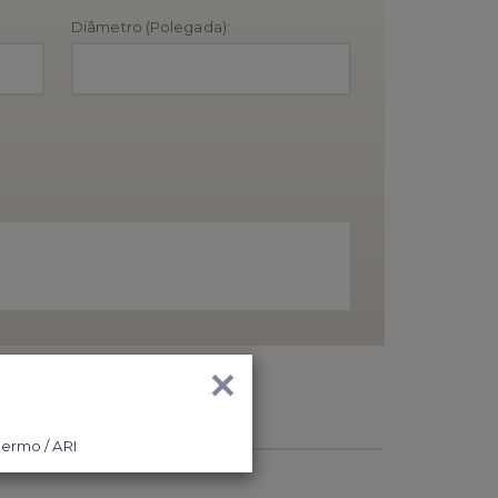
Diâmetro (Polegada):
×