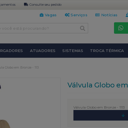
çamentos
Consulte seu pedido
Vagas
Serviços
Notícias
URGADORES
ATUADORES
SISTEMAS
TROCA TÉRMICA
ula Globo em Bronze - 113
Válvula Globo em 
Válvula Globo em Bronze -
1113